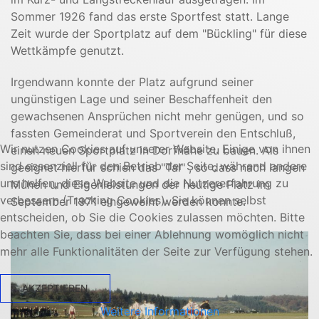
Sommer 1926 fand das erste Sportfest statt. Lange
Zeit wurde der Sportplatz auf dem "Bückling" für diese
Wettkämpfe genutzt.
Irgendwann konnte der Platz aufgrund seiner
ungünstigen Lage und seiner Beschaffenheit den
gewachsenen Ansprüchen nicht mehr genügen, und so
fassten Gemeinderat und Sportverein den Entschluß,
Wir nutzen Cookies auf unserer Website. Einige von ihnen
einen neuen Sportplatz in Dorfnähe zu bauen. Als
sind essenziell für den Betrieb der Seite, während andere
geeignet hierfür schien das "Tal" , so dass nach langen
uns helfen, diese Website und die Nutzererfahrung zu
Mühen und Eigenleistungen der heutige Platz im
verbessern (Tracking Cookies). Sie können selbst
September 1971 eingeweiht werden konnte.
entscheiden, ob Sie die Cookies zulassen möchten. Bitte
beachten Sie, dass bei einer Ablehnung womöglich nicht
mehr alle Funktionalitäten der Seite zur Verfügung stehen.
AKZEPTIEREN
Weitere Informationen