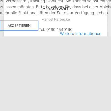
zu verbessern (Tracking Cookies). Sie können selbst entsc
zulassen möchten. Bitte beachten Sie, dass bei einer Able
Pressewart
mehr alle Funktionalitäten der Seite zur Verfügung stehen.
Manuel Harbecke
AKZEPTIEREN
Tel. 0160 1540190
Weitere Informationen
info@bw-hesborn.de