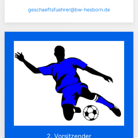
geschaeftsfuehrer@bw-hesborn.de
2. Vorsitzender