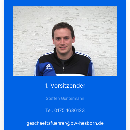
1. Vorsitzender
Steffen Guntermann
Tel. 0175 1636123
geschaeftsfuehrer@bw-hesborn.de